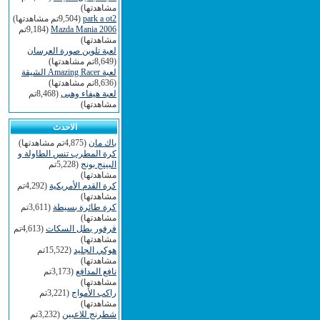
مشاهدتها)
park a ot2
(9,504تم مشاهدتها)
Mazda Mania 2006
(9,184تم
مشاهدتها)
لعبة تلوين صورة العرسان
(8,649تم مشاهدتها)
لعبة Amazing Racer الشيقة
(8,636تم مشاهدتها)
لعبة هيفاء وهبى
(8,468تم
مشاهدتها)
الاحدث
باك مان
(4,875تم مشاهدتها)
كرة المطرب تنس الطاولة و
البينج بونج
(5,228تم
مشاهدتها)
كرة القدم الأمريكية
(4,292تم
مشاهدتها)
كرة طائرة بسيطة
(3,611تم
مشاهدتها)
فرفور بطل السكات
(4,613تم
مشاهدتها)
هوكي الجليد
(15,522تم
مشاهدتها)
نافع المدافع
(3,173تم
مشاهدتها)
راكب الأمواج
(3,221تم
مشاهدتها)
شطرنج للاعبين
(3,232تم