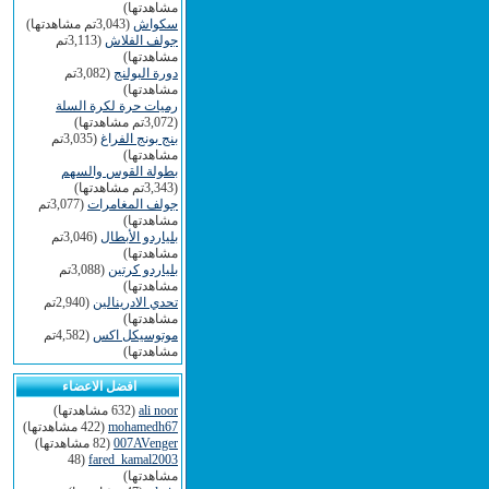
مشاهدتها)
سكواش
(3,043تم مشاهدتها)
جولف الفلاش
(3,113تم
مشاهدتها)
دورة البولنج
(3,082تم
مشاهدتها)
رميات حرة لكرة السلة
(3,072تم مشاهدتها)
بنج بونج الفراغ
(3,035تم
مشاهدتها)
بطولة القوس والسهم
(3,343تم مشاهدتها)
جولف المغامرات
(3,077تم
مشاهدتها)
بلياردو الأبطال
(3,046تم
مشاهدتها)
بلياردو كرتين
(3,088تم
مشاهدتها)
تحدي الادرينالين
(2,940تم
مشاهدتها)
موتوسيكل اكس
(4,582تم
مشاهدتها)
افضل الاعضاء
ali noor
(632 مشاهدتها)
mohamedh67
(422 مشاهدتها)
007AVenger
(82 مشاهدتها)
(48
fared_kamal2003
مشاهدتها)