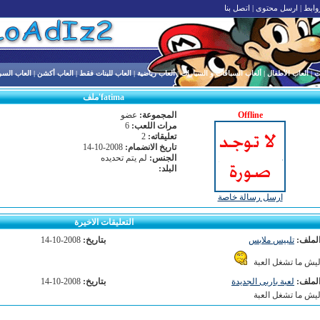
وابط
|
ارسل محتوى
|
اتصل بنا
ت
|
ألعاب الأطفال
|
ألعاب السباقات و السيارات
|
ألعاب رياضية
|
العاب للبنات فقط
|
العاب أكشن
|
العاب السر
fatima'ملف
Offline
المجموعة:
عضو
مرات اللعب:
6
تعليقاته:
2
تاريخ الانضمام:
2008-10-14
الجنس:
لم يتم تحديده
البلد:
ارسل رسالة خاصة
التعليقات الاخيرة
لملف:
تلبيس ملابس
بتاريخ:
2008-10-14
يش ما تشغل العبة
لملف:
لعبة باربى الجديدة
بتاريخ:
2008-10-14
يش ما تشغل العبة